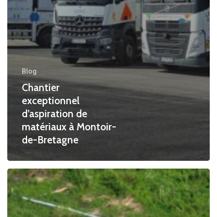
Blog
Chantier
exceptionnel
d’aspiration de
matériaux à Montoir-
de-Bretagne
Intervention
sur
réseau