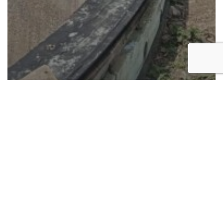
Blog
Intervention « Aspiration » réussie sur
site de méthanisation dans le sud
Morbihan
Pont
de
Kérino
Vannes